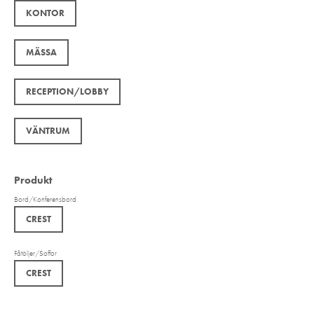
KONTOR
MÄSSA
RECEPTION/LOBBY
VÄNTRUM
Produkt
Bord/Konferensbord
CREST
Fåtöljer/Soffor
CREST