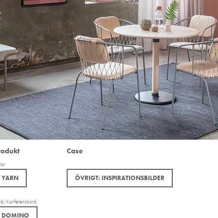
rodukt
Case
lar
YARN
ÖVRIGT: INSPIRATIONSBILDER
rd/Konferensbord
DOMINO