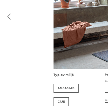
Typ av miljö
P
Sto
AMBASSAD
Bo
CAFÉ