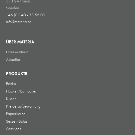
573 24 Tranås
Sweden
+46 (0)140 - 38 56 00
info@materia.se
ÜBER MATERIA
Über Materia
Aktuelles
PRODUKTE
Bänke
Hocker/Barhocker
Kissen
Kleideraufbewahrung
Papierkörbe
Sessel/Sofas
Sonstiges