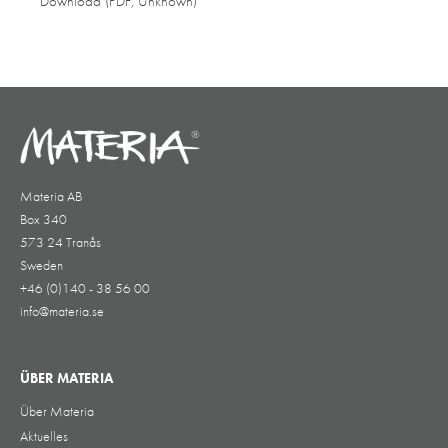
Download (PDF, Unknown)
Materia AB
Box 340
573 24 Tranås
Sweden
+46 (0)140 - 38 56 00
info@materia.se
ÜBER MATERIA
Über Materia
Aktuelles