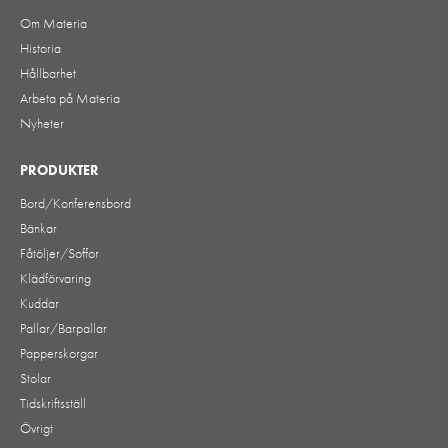
Om Materia
Historia
Hållbarhet
Arbeta på Materia
Nyheter
PRODUKTER
Bord/Konferensbord
Bänkar
Fåtöljer/Soffor
Klädförvaring
Kuddar
Pallar/Barpallar
Papperskorgar
Stolar
Tidskriftsställ
Övrigt