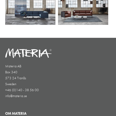
Materia AB
Box 340
573 24 Tranås
Sweden
+46 (0)140 - 38 56 00
info@materia.se
OM MATERIA