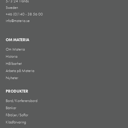
573 24 Tranås
Sweden
+46 (0)140 - 38 56 00
info@materia.se
OM MATERIA
Om Materia
Historia
Hållbarhet
Arbeta på Materia
Nyheter
PRODUKTER
Bord/Konferensbord
Bänkar
Fåtöljer/Soffor
Klädförvaring