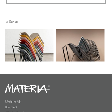
x
Rensa
Materia AB
Box 340