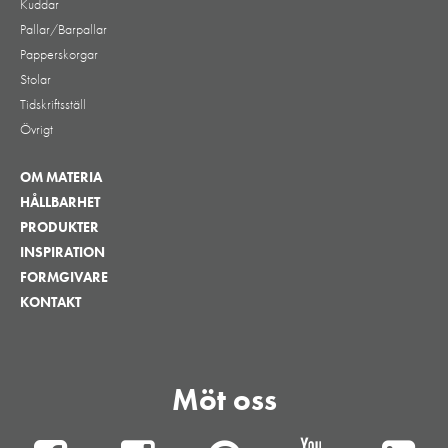
Kuddar
Pallar/Barpallar
Papperskorgar
Stolar
Tidskriftsställ
Övrigt
OM MATERIA
HÅLLBARHET
PRODUKTER
INSPIRATION
FORMGIVARE
KONTAKT
Möt oss