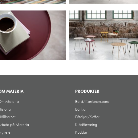
OM MATERIA
PRODUKTER
Om Materia
Bord/Konferensbord
istoria
Bänkar
ållbarhet
Fåtöljer/Soffor
rbeta på Materia
Klädförvaring
Nyheter
Kuddar