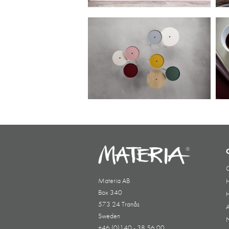
Materia AB
H
Box 340
H
573 24 Tranås
A
Sweden
+46 (0)140 - 38 56 00