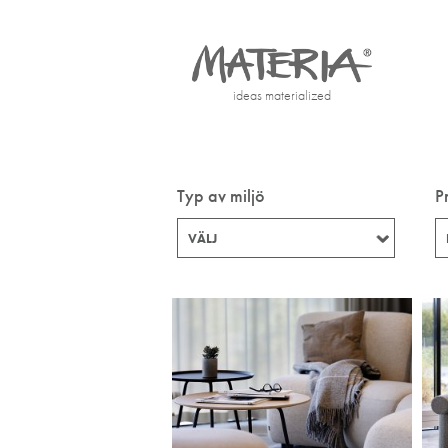
ideas materialized
Typ av miljö
P
VÄLJ