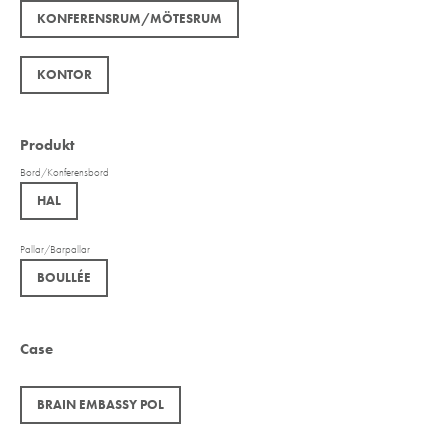
KONFERENSRUM/MÖTESRUM
KONTOR
Produkt
Bord/Konferensbord
HAL
Pallar/Barpallar
BOULLÉE
Case
BRAIN EMBASSY POL