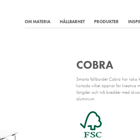
OM MATERIA
HÅLLBARHET
PRODUKTER
INSP
COBRA
Smarta fällbordet Cobra har raka 
kortsida vilket öppnar för kreativa m
längder och två bredder med skiva i
aluminium.