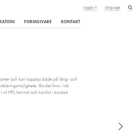
logga in
language
IRATION
FORMGIVARE
KONTAKT
kanter och kan kopplas både på lång- och
öbleringsmöjligheter. Bordet finns i två
 vit HPL laminat och kantlist i borstad