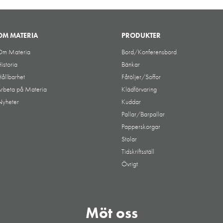
OM MATERIA
PRODUKTER
Om Materia
Bord/Konferensbord
istoria
Bänkar
ållbarhet
Fåtöljer/Soffor
rbeta på Materia
Klädförvaring
Nyheter
Kuddar
Pallar/Barpallar
Papperskorgar
Stolar
Tidskriftsställ
Övrigt
Möt oss