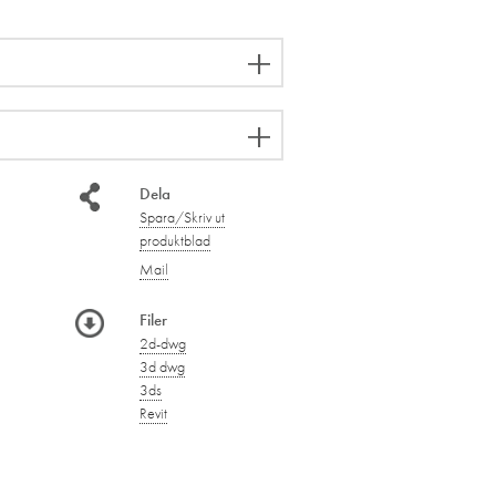
Dela
Spara/Skriv ut
produktblad
Mail
Filer
2d-dwg
3d dwg
3ds
Revit