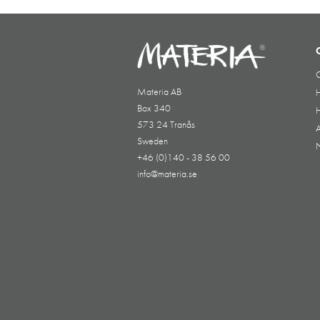
Materia AB
H
Box 340
H
573 24 Tranås
A
Sweden
+46 (0)140 - 38 56 00
info@materia.se